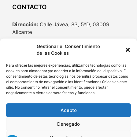
CONTACTO
Dirección:
Calle Jávea, 83, 5ºD, 03009
Alicante
Teléfono:
636 04 77 10
Gestionar el Consentimiento
de las Cookies
Email:
info@cubriland.com
Para ofrecer las mejores experiencias, utilizamos tecnologías como las
cookies para almacenar y/o acceder a la información del dispositivo. El
REDES SOCIALES
consentimiento de estas tecnologías nos permitirá procesar datos como
el comportamiento de navegación o las identificaciones únicas en este
sitio. No consentir o retirar el consentimiento, puede afectar
negativamente a ciertas características y funciones.
Acepto
Denegado
© 2026 Cubiertas Para Piscinas y Cerramientos ®