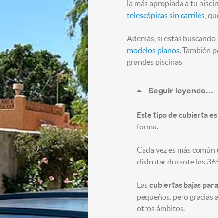
la más apropiada a tu pisci
telescópicas sin carriles
, q
Además, si estás buscando
modelos planos
. También 
grandes piscinas
Seguir leyendo...
Este tipo de cubierta e
forma.
Cada vez es más común u
disfrutar durante los 36
Las
cubiertas bajas para
pequeños, pero gracias a 
otros ámbitos. ​