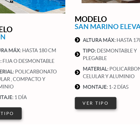
MODELO
SAN MARINO ELEV
ELO
IN
ALTURA MÁX:
HASTA 17
URA MÁX:
HASTA 180 CM
TIPO:
DESMONTABLE Y
PLEGABLE
:
FIJA O DESMONTABLE
MATERIAL:
POLICARBO
ERIAL:
POLICARBONATO
CELULAR Y ALUMINIO
LAR , COMPACTO Y
MINIO
MONTAJE:
1-2 DÍAS
TAJE:
1 DÍA
VER TIPO
 TIPO