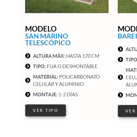
MODELO
MOD
SAN MARINO
BARE
TELESCÓPICO
ALT
ALTURA MÁX:
HASTA 170 CM
TIPO
TIPO:
FIJA O DESMONTABLE
MAT
MATERIAL:
POLICARBONATO
CELU
CELULAR Y ALUMINIO
ALU
MONTAJE:
1-2 DÍAS
MON
VER TIPO
VER