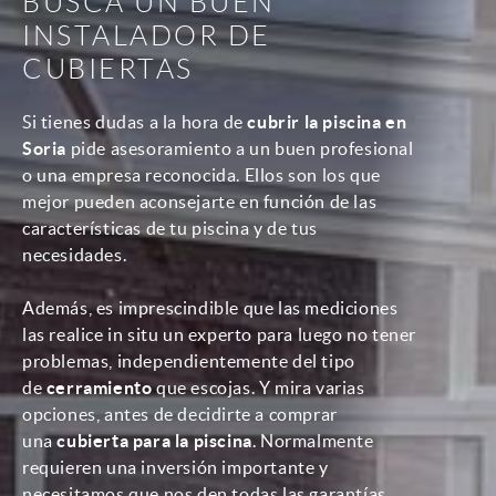
BUSCA UN BUEN
INSTALADOR DE
CUBIERTAS
Si tienes dudas a la hora de
cubrir la piscina en
Soria
pide asesoramiento a un buen profesional
o una empresa reconocida. Ellos son los que
mejor pueden aconsejarte en función de las
características de tu piscina y de tus
necesidades.
Además, es imprescindible que las mediciones
las realice in situ un experto para luego no tener
problemas, independientemente del tipo
de
cerramiento
que escojas. Y mira varias
opciones, antes de decidirte a comprar
una
cubierta para la piscina
. Normalmente
requieren una inversión importante y
necesitamos que nos den todas las garantías.