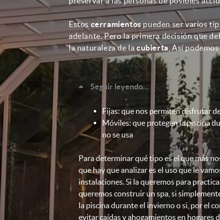
preservar a las personas de posibles accid
Estos
cerramientos
pueden ser varios ti
adelante. Pero la primera decisión que d
la naturaleza de la
cubierta
, Así podemos
Seguir leyendo...
Fijas: que nos permiten disfrutar de
Móviles: que protegen la piscina d
no se usa
Para determinar qué tipo es el que más nos
que hay que analizar es el uso que le vamos
instalaciones. Si la queremos para practicar
queremos construir un spa, si simplemen
la piscina durante el invierno o si, por el 
evitar caídas y ahogamientos en hogares 