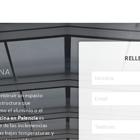
RELL
UNA
nstruir un espacio
estructura que
o el aluminio o el
scina en Palencia
es
re de las inclemencias
 las bajas temperaturas y