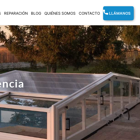
S
REPARACIÓN
BLOG
QUIÉNES SOMOS
CONTACTO
LLÁMANOS
encia