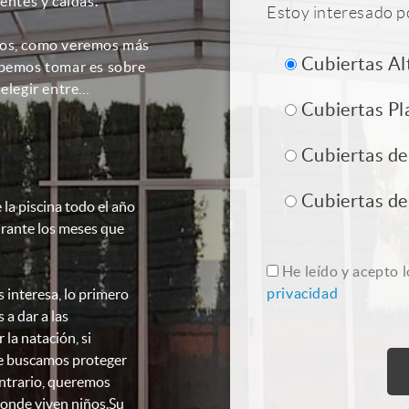
entes y caídas.
Estoy interesado p
pos, como veremos más
Cubiertas Al
ebemos tomar es sobre
 elegir entre…
Cubiertas Pl
Cubiertas d
Cubiertas de
 la piscina todo el año
urante los meses que
He leído y acepto 
privacidad
 interesa, lo primero
 a dar a las
 la natación, si
te buscamos proteger
contrario, queremos
donde viven niños.Su