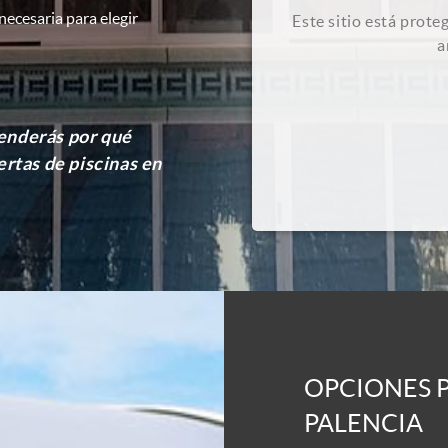
 necesaria para elegir
Este sitio está pro
a
enderás por qué
rtas de piscinas en
OPCIONES P
PALENCIA