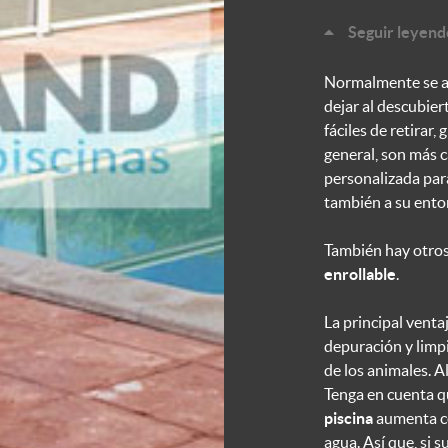
Seguir leyendo
Normalmente se ab
dejar al descubier
fáciles de retirar, 
general, son más c
personalizada para
también a su ento
También hay otros
enrollable
.
La principal vent
depuración y limp
de los animales. 
Tenga en cuenta q
piscina
aumenta ce
agua. Así que, si s