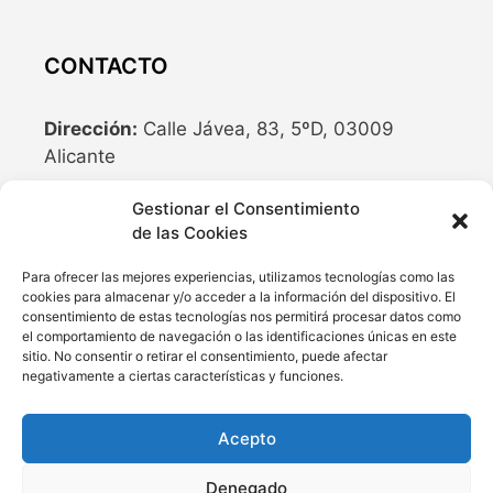
CONTACTO
Dirección:
Calle Jávea, 83, 5ºD, 03009
Alicante
Teléfono:
636 04 77 10
Gestionar el Consentimiento
de las Cookies
Email:
info@cubriland.com
Para ofrecer las mejores experiencias, utilizamos tecnologías como las
cookies para almacenar y/o acceder a la información del dispositivo. El
REDES SOCIALES
consentimiento de estas tecnologías nos permitirá procesar datos como
el comportamiento de navegación o las identificaciones únicas en este
sitio. No consentir o retirar el consentimiento, puede afectar
negativamente a ciertas características y funciones.
Acepto
Denegado