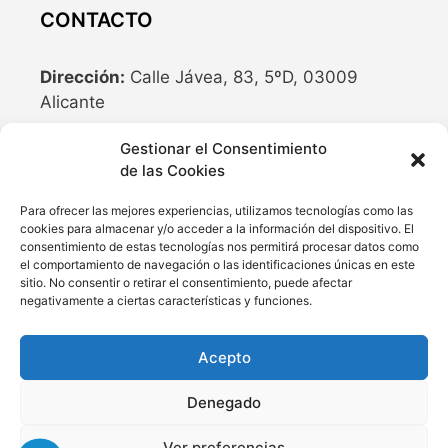
CONTACTO
Dirección:
Calle Jávea, 83, 5ºD, 03009
Alicante
Teléfono:
636 04 77 10
Gestionar el Consentimiento
de las Cookies
Email:
info@cubriland.com
Para ofrecer las mejores experiencias, utilizamos tecnologías como las
cookies para almacenar y/o acceder a la información del dispositivo. El
REDES SOCIALES
consentimiento de estas tecnologías nos permitirá procesar datos como
el comportamiento de navegación o las identificaciones únicas en este
sitio. No consentir o retirar el consentimiento, puede afectar
negativamente a ciertas características y funciones.
Acepto
Denegado
© 2026 Cubiertas Para Piscinas y Cerramientos ®
Ver preferencias