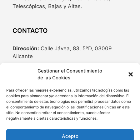
Telescópicas, Bajas y Altas.
CONTACTO
Dirección:
Calle Jávea, 83, 5ºD, 03009
Alicante
Teléfono:
636 04 77 10
Gestionar el Consentimiento
de las Cookies
Email:
info@cubriland.com
Para ofrecer las mejores experiencias, utilizamos tecnologías como las
cookies para almacenar y/o acceder a la información del dispositivo. El
REDES SOCIALES
consentimiento de estas tecnologías nos permitirá procesar datos como
el comportamiento de navegación o las identificaciones únicas en este
sitio. No consentir o retirar el consentimiento, puede afectar
negativamente a ciertas características y funciones.
Acepto